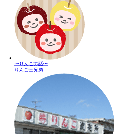
〜りんごの話〜
りんご三兄弟